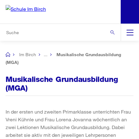
N
S
Zu den weiteren Informationen
Zur Bereichsauswahl
Zur Hilfsnavigation
Zum Inhalt
Zur Suche
Suche
Global
Navigation
Im Birch
...
Musikalische Grundausbildung
[no
title]
(MGA)
Musikalische Grundausbildung
(MGA)
In der ersten und zweiten Primarklasse unterrichten Frau
Vreni Kühnle und Frau Lorena Jovanna wöchentlich an
zwei Lektionen Musikalische Grundausbildung. Dabei
arbeitet sie aktiv mit den jeweiligen Lehrpersonen