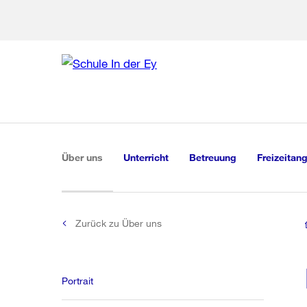
Zur Bereich
Zur Hilfsna
Zu
Zu
Global
Navigation
(aktiv)
Über uns
Unterricht
Betreuung
Freizeitan
Zurück zu Über uns
Portrait