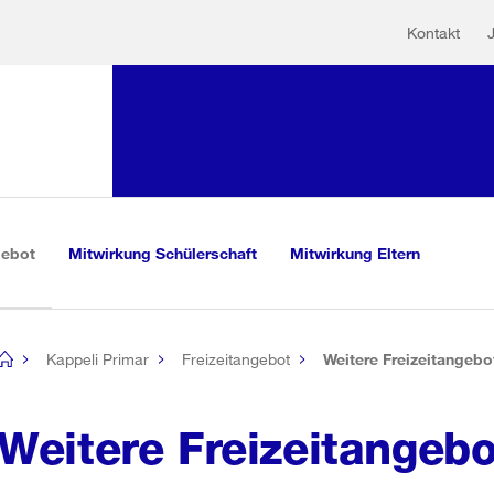
Hilfs
Sprunglink:
Kontakt
Navigation
sauswahl
vigation
m Inhalt
r Suche
(aktiv)
gebot
Mitwirkung Schülerschaft
Mitwirkung Eltern
Kappeli Primar
Freizeitangebot
Weitere Freizeitangebo
[no
title]
Weitere Freizeitangeb