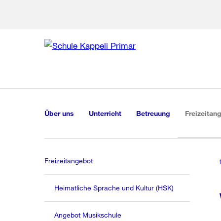
Zur Bereich
Zur Hilfsna
Zu
Zu
Global
Navigation
Über uns
Unterricht
Betreuung
Freizeitan
Freizeitangebot
Heimatliche Sprache und Kultur (HSK)
Angebot Musikschule