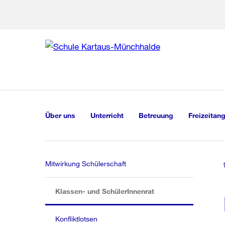
Zur Bereich
Zur Hilfsna
Zu
Zu
Global
Navigation
Über uns
Unterricht
Betreuung
Freizeitan
Mitwirkung Schülerschaft
(aktiv)
Klassen- und SchülerInnenrat
Konfliktlotsen