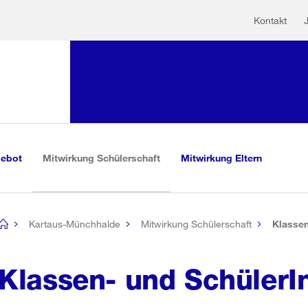
Hilfs
Sprunglink:
Kontakt
Navigation
sauswahl
vigation
m Inhalt
r Suche
(aktiv)
gebot
Mitwirkung Schülerschaft
Mitwirkung Eltern
Kartaus-Münchhalde
Mitwirkung Schülerschaft
Klassen
[no
title]
Klassen- und SchülerI