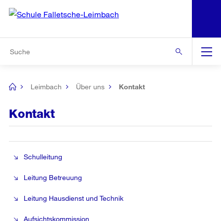
N
S
Zur Bereichsauswahl
Zur Hilfsnavigation
Zum Inhalt
Zur Suche
Suche
Global
Navigation
Leimbach
Über uns
Kontakt
[no
title]
Kontakt
Schulleitung
Leitung Betreuung
Leitung Hausdienst und Technik
Aufsichtskommission