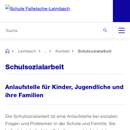
N
S
Zu den weiteren Informationen
Zur Bereichsauswahl
Zur Hilfsnavigation
Zum Inhalt
Zur Suche
Suche
Global
Navigation
Leimbach
...
Kontakt
Schulsozialarbeit
[no
title]
Schulsozialarbeit
Anlaufstelle für Kinder, Jugendliche und
ihre Familien
Die Schulsozialarbeit ist eine Anlaufstelle bei sozialen
Fragen und Problemen in der Schule und Familie. Sie