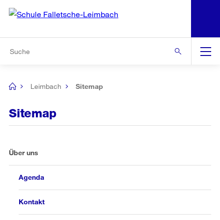
N
S
Zur Bereichsauswahl
Zur Hilfsnavigation
Zum Inhalt
Zur Suche
Suche
Global
Navigation
Leimbach
Sitemap
[no
title]
Sitemap
Über uns
Agenda
Kontakt