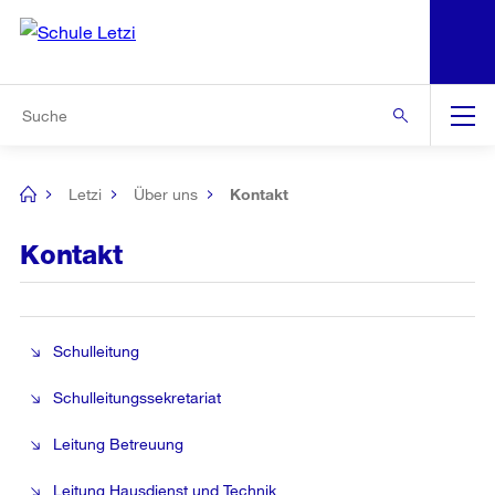
N
S
Zu den weiteren Informationen
Zur Bereichsauswahl
Zur Hilfsnavigation
Zum Inhalt
Zur Suche
Suche
Global
Navigation
Letzi
Über uns
Kontakt
[no
title]
Kontakt
Schulleitung
Schulleitungssekretariat
Leitung Betreuung
Leitung Hausdienst und Technik