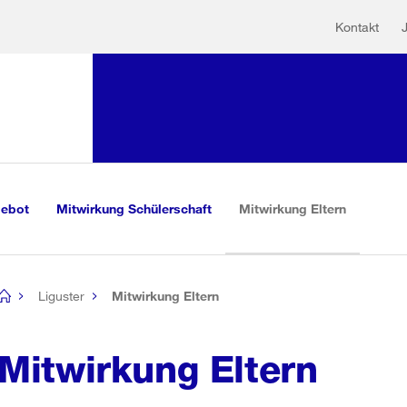
Hilfs
Sprunglink:
Kontakt
Navigation
mationen
sauswahl
vigation
m Inhalt
r Suche
(aktiv)
gebot
Mitwirkung Schülerschaft
Mitwirkung Eltern
Liguster
Mitwirkung Eltern
[no
title]
Mitwirkung Eltern