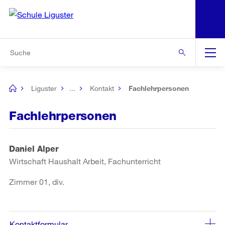
N
S
Zur Bereichsauswahl
Zur Hilfsnavigation
Zum Inhalt
Zur Suche
Suche
Global
Navigation
Liguster
...
Kontakt
Fachlehrpersonen
[no
title]
Fachlehrpersonen
Daniel Alper
Wirtschaft Haushalt Arbeit, Fachunterricht
Zimmer 01, div.
Kontaktformular