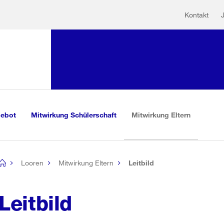
Hilfs
Sprunglink:
Kontakt
Navigation
sauswahl
vigation
m Inhalt
r Suche
(aktiv)
gebot
Mitwirkung Schülerschaft
Mitwirkung Eltern
Looren
Mitwirkung Eltern
Leitbild
[no
title]
Leitbild