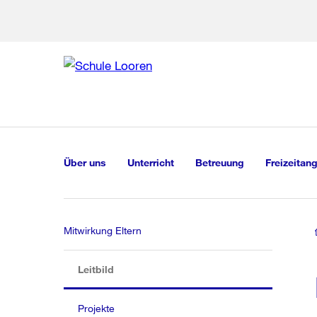
Zur Bereich
Zur Hilfsna
Zu
Zu
Global
Navigation
Über uns
Unterricht
Betreuung
Freizeitan
Mitwirkung Eltern
(aktiv)
Leitbild
Projekte