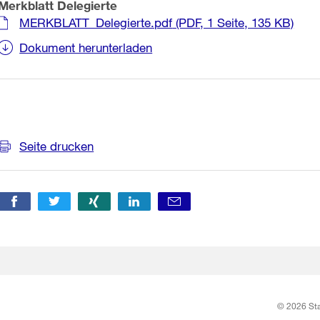
Merkblatt Delegierte
MERKBLATT_Delegierte.pdf
(PDF, 1 Seite, 135 KB)
Dokument herunterladen
Weitere
Seite drucken
Informationen
© 2026 Sta