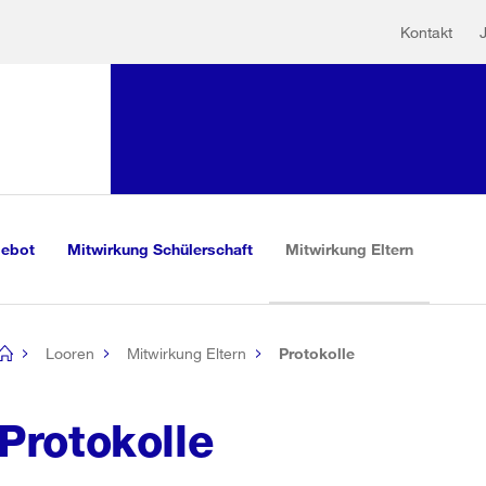
Hilfs
Sprunglink:
Kontakt
Navigation
sauswahl
vigation
m Inhalt
r Suche
(aktiv)
gebot
Mitwirkung Schülerschaft
Mitwirkung Eltern
Looren
Mitwirkung Eltern
Protokolle
[no
title]
Protokolle