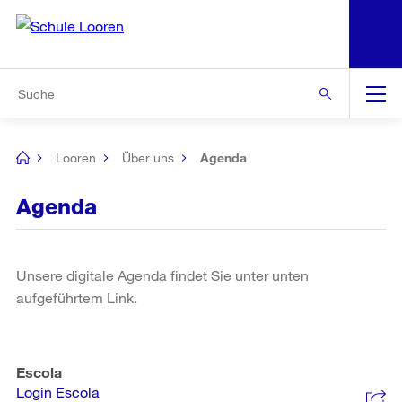
N
S
Zu den weiteren Informationen
Zur Bereichsauswahl
Zur Hilfsnavigation
Zum Inhalt
Zur Suche
Suche
Global
Navigation
Looren
Über uns
Agenda
[no
title]
Agenda
Unsere digitale Agenda findet Sie unter unten
aufgeführtem Link.
Escola
Login Escola