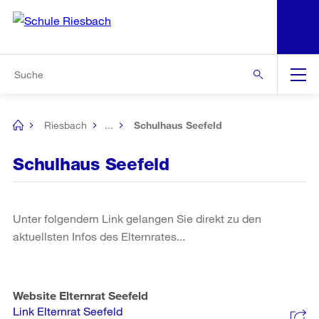
N
S
Zur Bereichsauswahl
Zur Hilfsnavigation
Zum Inhalt
Zur Suche
Suche
Global
Navigation
Riesbach
...
Schulhaus Seefeld
[no
title]
Schulhaus Seefeld
Unter folgendem Link gelangen Sie direkt zu den
aktuellsten Infos des Elternrates...
Website Elternrat Seefeld
Link Elternrat Seefeld