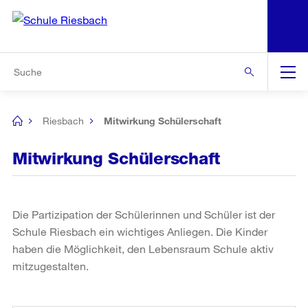
N
S
Zu den weiteren Informationen
Zur Bereichsauswahl
Zur Hilfsnavigation
Zum Inhalt
Zur Suche
Suche
Global
Navigation
Riesbach
Mitwirkung Schülerschaft
[no
title]
Mitwirkung Schülerschaft
Die Partizipation der Schülerinnen und Schüler ist der
Schule Riesbach ein wichtiges Anliegen. Die Kinder
haben die Möglichkeit, den Lebensraum Schule aktiv
mitzugestalten.
Weitere