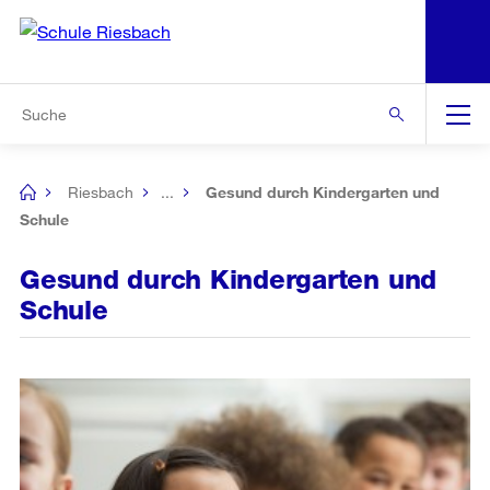
N
S
Zur Bereichsauswahl
Zur Hilfsnavigation
Zum Inhalt
Zur Suche
Suche
Global
Navigation
Riesbach
...
Gesund durch Kindergarten und
[no
title]
Schule
Gesund durch Kindergarten und
Schule