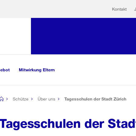
Hilfs
Sprunglink:
Kontakt
Navigation
sauswahl
vigation
m Inhalt
r Suche
gebot
Mitwirkung Eltern
Schütze
Über uns
Tagesschulen der Stadt Zürich
[no
title]
Tagesschulen der Stad