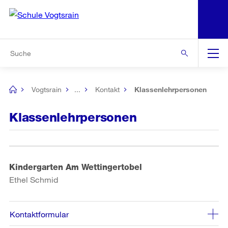
N
S
Zur Bereichsauswahl
Zur Hilfsnavigation
Zum Inhalt
Zur Suche
Suche
Global
Navigation
Vogtsrain
...
Kontakt
Klassenlehrpersonen
[no
title]
Klassenlehrpersonen
Kindergarten Am Wettingertobel
Ethel Schmid
Kontaktformular