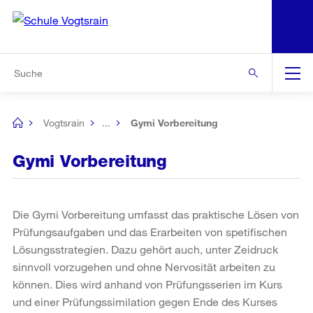
N
S
Zur Bereichsauswahl
Zur Hilfsnavigation
Zum Inhalt
Zur Suche
Suche
Global
Navigation
Vogtsrain
...
Gymi Vorbereitung
[no
title]
Gymi Vorbereitung
Die Gymi Vorbereitung umfasst das praktische Lösen von
Prüfungsaufgaben und das Erarbeiten von spetifischen
Lösungsstrategien. Dazu gehört auch, unter Zeidruck
sinnvoll vorzugehen und ohne Nervosität arbeiten zu
können. Dies wird anhand von Prüfungsserien im Kurs
und einer Prüfungssimilation gegen Ende des Kurses