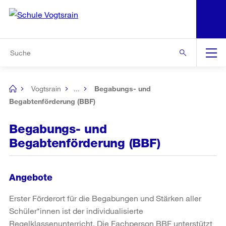
N
S
Zu den weiteren Informationen
Zur Bereichsauswahl
Zur Hilfsnavigation
Zum Inhalt
Zur Suche
Suche
Global
Navigation
Vogtsrain
...
Begabungs- und
[no
title]
Begabtenförderung (BBF)
Begabungs- und
Begabtenförderung (BBF)
Angebote
Erster Förderort für die Begabungen und Stärken aller
Schüler*innen ist der individualisierte
Regelklassenunterricht. Die Fachperson BBF unterstützt