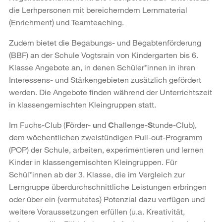
die Lerhpersonen mit bereicherndem Lernmaterial
(Enrichment) und Teamteaching.
Zudem bietet die Begabungs- und Begabtenförderung
(BBF) an der Schule Vogtsrain von Kindergarten bis 6.
Klasse Angebote an, in denen Schüler*innen in ihren
Interessens- und Stärkengebieten zusätzlich gefördert
werden. Die Angebote finden während der Unterrichtszeit
in klassengemischten Kleingruppen statt.
Im Fuchs-Club (
F
örder-
u
nd
C
hallenge-
S
tunde-Club),
dem wöchentlichen zweistündigen Pull-out-Programm
(POP) der Schule, arbeiten, experimentieren und lernen
Kinder in klassengemischten Kleingruppen. Für
Schül*innen ab der 3. Klasse, die im Vergleich zur
Lerngruppe überdurchschnittliche Leistungen erbringen
oder über ein (vermutetes) Potenzial dazu verfügen und
weitere Voraussetzungen erfüllen (u.a. Kreativität,