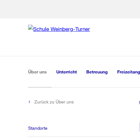
Zur Bereich
Zur Hilfsna
Zu
Zu
Global
Navigation
(aktiv)
Über uns
Unterricht
Betreuung
Freizeitan
Zurück zu Über uns
Standorte