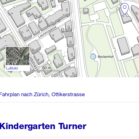
50 m
Luftbild
Fahrplan nach Zürich, Ottikerstrasse
Kindergarten Turner