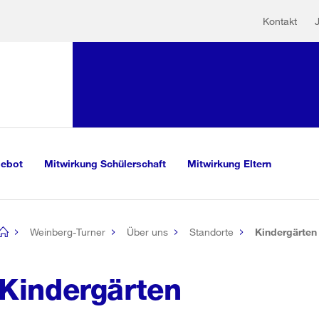
Hilfs
Sprunglink:
Kontakt
Navigation
sauswahl
vigation
m Inhalt
r Suche
gebot
Mitwirkung Schülerschaft
Mitwirkung Eltern
Weinberg-Turner
Über uns
Standorte
Kindergärten
[no
title]
Kindergärten