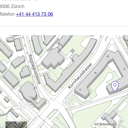
8006
Zürich
Telefon
+41 44 413 73 06