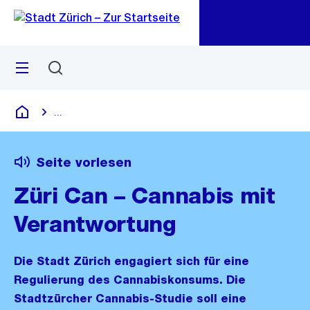
Zu
Zu
Sprunglink
Navigation
Menü
Suchen
M
öf
...
Blende alle Breadcrumbs ein
Deutsch
Seite vorlesen
Züri Can – Cannabis mit
Verantwortung
Die Stadt Zürich engagiert sich für eine
Regulierung des Cannabiskonsums. Die
Stadtzürcher Cannabis-Studie soll eine