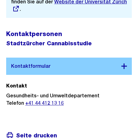
finden Sie auf der
Externer
Website der Universität Zürich
.
Link:
Kontaktpersonen
Stadtzürcher Cannabisstudie
Kontakt
Gesundheits- und Umweltdepartement
Telefon
+41 44 412 13 16
Seite drucken