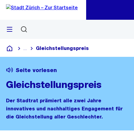
Zu
Zu
Sprunglink
Navigation
Menü
Suchen
M
öf
Gleichstellungspreis
...
Blende alle Breadcrumbs ein
Deutsch
Seite vorlesen
Gleichstellungspreis
Der Stadtrat prämiert alle zwei Jahre
innovatives und nachhaltiges Engagement für
die Gleichstellung aller Geschlechter.