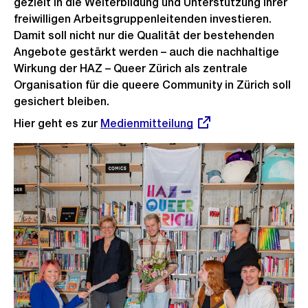
gezielt in die Weiterbildung und Unterstützung ihrer
freiwilligen Arbeitsgruppenleitenden investieren.
Damit soll nicht nur die Qualität der bestehenden
Angebote gestärkt werden – auch die nachhaltige
Wirkung der HAZ – Queer Zürich als zentrale
Organisation für die queere Community in Zürich soll
gesichert bleiben.
Hier geht es zur
Externer
Medienmitteilung
Link: