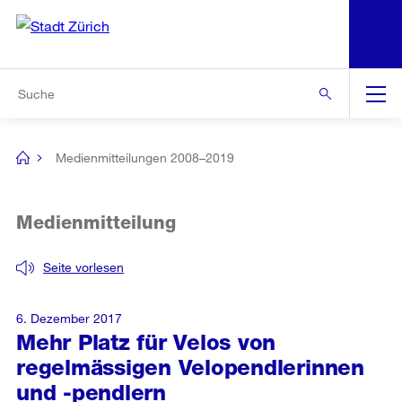
N
S
Zur Bereichsauswahl
Zur Hilfsnavigation
Zum Inhalt
Zur Suche
Suche
Global
Navigation
Medienmitteilungen 2008–2019
[no
title]
Medienmitteilung
Seite vorlesen
6. Dezember 2017
Mehr Platz für Velos von
regelmässigen Velopendlerinnen
und -pendlern