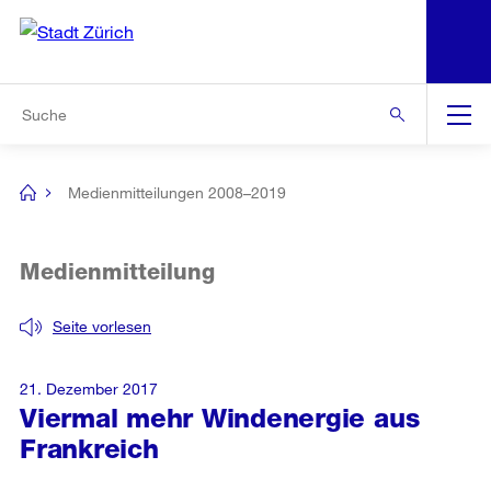
N
S
Zur Bereichsauswahl
Zur Hilfsnavigation
Zum Inhalt
Zur Suche
Suche
Global
Navigation
Medienmitteilungen 2008–2019
[no
title]
Medienmitteilung
Seite vorlesen
21. Dezember 2017
Viermal mehr Windenergie aus
Frankreich