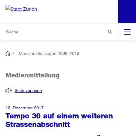
N
S
Zur Bereichsauswahl
Zur Hilfsnavigation
Zum Inhalt
Zur Suche
Suche
Global
Navigation
Medienmitteilungen 2008–2019
[no
title]
Medienmitteilung
Seite vorlesen
12. Dezember 2017
Tempo 30 auf einem weiteren
Strassenabschnitt