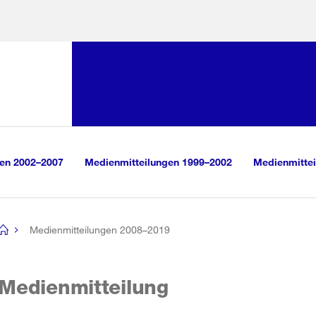
Sprunglink:
Navigation
sauswahl
vigation
m Inhalt
r Suche
gen 2002–2007
Medienmitteilungen 1999–2002
Medienmittei
Medienmitteilungen 2008–2019
[no
title]
Medienmitteilung