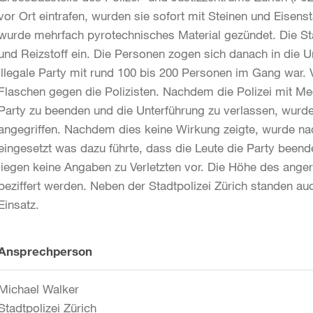
vor Ort eintrafen, wurden sie sofort mit Steinen und Eise
wurde mehrfach pyrotechnisches Material gezündet. Die St
und Reizstoff ein. Die Personen zogen sich danach in die U
illegale Party mit rund 100 bis 200 Personen im Gang war. 
Flaschen gegen die Polizisten. Nachdem die Polizei mit Me
Party zu beenden und die Unterführung zu verlassen, wurde
angegriffen. Nachdem dies keine Wirkung zeigte, wurde na
eingesetzt was dazu führte, dass die Leute die Party beende
liegen keine Angaben zu Verletzten vor. Die Höhe des ange
beziffert werden. Neben der Stadtpolizei Zürich standen auc
Einsatz.
Weitere
Ansprechperson
Informationen
Michael Walker
Stadtpolizei Zürich