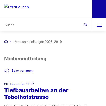
N
S
Zur Bereichsauswahl
Zur Hilfsnavigation
Zum Inhalt
Zur Suche
Suche
Global
Navigation
Medienmitteilungen 2008–2019
[no
title]
Medienmitteilung
Seite vorlesen
20. Dezember 2017
Tiefbauarbeiten an der
Tobelhofstrasse
Der Stadtrat hat für den Bau eines Velo- und