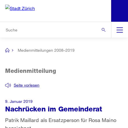
N
S
Zur Bereichsauswahl
Zur Hilfsnavigation
Zum Inhalt
Zur Suche
Suche
Global
Navigation
Medienmitteilungen 2008–2019
[no
title]
Medienmitteilung
Seite vorlesen
9. Januar 2019
Nachrücken im Gemeinderat
Patrik Maillard als Ersatzperson für Rosa Maino
bezeichnet