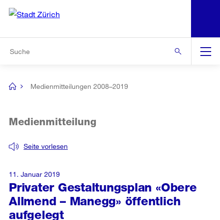
N
S
Zur Bereichsauswahl
Zur Hilfsnavigation
Zum Inhalt
Zur Suche
Suche
Global
Navigation
Medienmitteilungen 2008–2019
[no
title]
Medienmitteilung
Seite vorlesen
11. Januar 2019
Privater Gestaltungsplan «Obere
Allmend – Manegg» öffentlich
aufgelegt