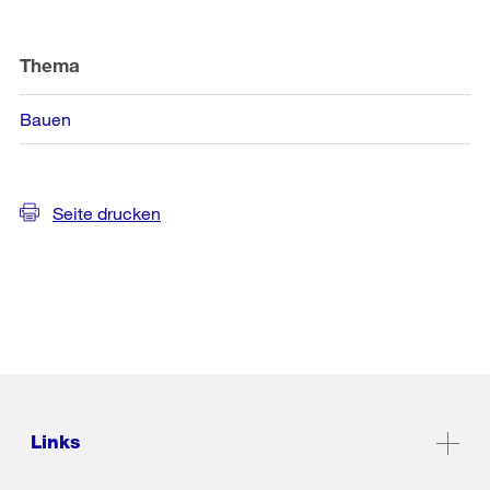
Weitere
Informationen
Thema
Bauen
Seite drucken
Links