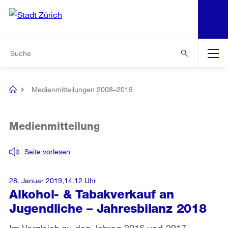
N
S
Zur Bereichsauswahl
Zur Hilfsnavigation
Zum Inhalt
Zur Suche
Suche
Global
Navigation
Medienmitteilungen 2008–2019
[no
title]
Medienmitteilung
Seite vorlesen
28. Januar 2019,14.12 Uhr
Alkohol- & Tabakverkauf an
Jugendliche – Jahresbilanz 2018
Im Vergleich zu den Jahren 2016 und 2017