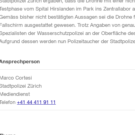
Stadtpolizei Zürich ergaben, dass die Drohne mit einer nich
Testphase vom Spital Hirslanden im Park ins Zentrallabor
Gemäss bisher nicht bestätigten Aussagen sei die Drohne f
Fallschirm ausgestattet gewesen. Trotz Angaben von gena
Spezialisten der Wasserschutzpolizei an der Oberfläche de
Aufgrund dessen werden nun Polizeitaucher der Stadtpolizei
Weitere
Ansprechperson
Informationen
Marco Cortesi
Stadtpolizei Zürich
Mediendienst
Telefon
+41 44 411 91 11