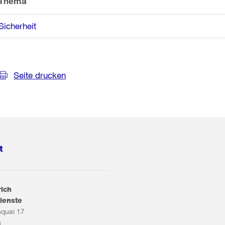
Thema
Sicherheit
Seite drucken
t
rich
ienste
squai 17
s