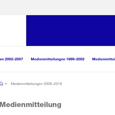
Sprunglink:
Navigation
sauswahl
vigation
m Inhalt
r Suche
gen 2002–2007
Medienmitteilungen 1999–2002
Medienmittei
Medienmitteilungen 2008–2019
[no
title]
Medienmitteilung