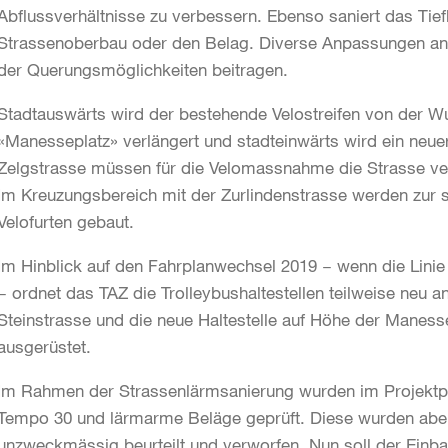
Abflussverhältnisse zu verbessern. Ebenso saniert das Ti
Strassenoberbau oder den Belag. Diverse Anpassungen an 
der Querungsmöglichkeiten beitragen.
Stadtauswärts wird der bestehende Velostreifen von der Wu
«Manesseplatz» verlängert und stadteinwärts wird ein neue
Zelgstrasse müssen für die Velomassnahme die Strasse ver
Im Kreuzungsbereich mit der Zurlindenstrasse werden zur
Velofurten gebaut.
Im Hinblick auf den Fahrplanwechsel 2019 − wenn die Linie 
− ordnet das TAZ die Trolleybushaltestellen teilweise neu an
Steinstrasse und die neue Haltestelle auf Höhe der Maness
ausgerüstet.
Im Rahmen der Strassenlärmsanierung wurden im Projektp
Tempo 30 und lärmarme Beläge geprüft. Diese wurden aber
unzweckmässig beurteilt und verworfen. Nun soll der Ein