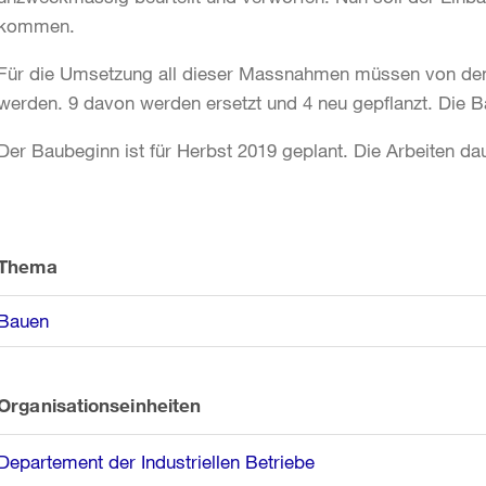
kommen.
Für die Umsetzung all dieser Massnahmen müssen von de
werden. 9 davon werden ersetzt und 4 neu gepflanzt. Die Ba
Der Baubeginn ist für Herbst 2019 geplant. Die Arbeiten da
Weitere
Informationen
Thema
Bauen
Organisationseinheiten
Departement der Industriellen Betriebe