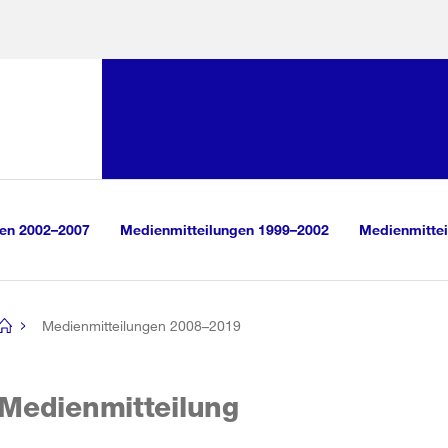
Sprunglink:
Navigation
sauswahl
vigation
m Inhalt
r Suche
gen 2002–2007
Medienmitteilungen 1999–2002
Medienmittei
Medienmitteilungen 2008–2019
[no
title]
Medienmitteilung