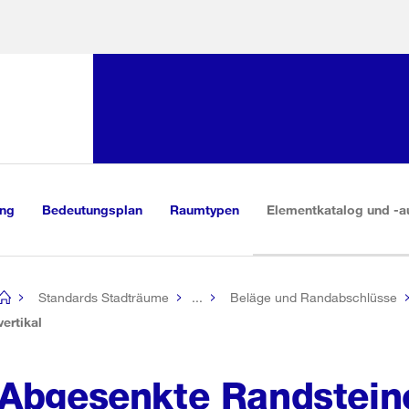
Sprunglink:
Navigation
sauswahl
vigation
m Inhalt
r Suche
ung
Bedeutungsplan
Raumtypen
Elementkatalog und -a
Standards Stadträume
...
Beläge und Randabschlüsse
[no
title]
vertikal
Abgesenkte Randsteine