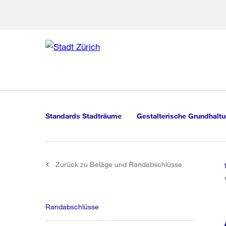
Zur Bereich
Zur Hilfsna
Zu
Zu
Global
Navigation
Standards Stadträume
Gestalterische Grundhalt
Zurück zu Beläge und Randabschlüsse
Randabschlüsse