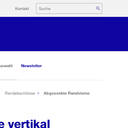
Hilfsnavigation
Suche
Kontakt
(aktiv)
uswahl
Newsletter
Randabschlüsse
Abgesenkte Randsteine
 vertikal