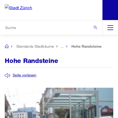
N
S
Zur Bereichsauswahl
Zur Hilfsnavigation
Zum Inhalt
Zur Suche
Suche
Global
Navigation
Standards Stadträume
...
Hohe Randsteine
[no
title]
Hohe Randsteine
Seite vorlesen