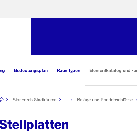
Sprunglink:
Navigation
sauswahl
vigation
m Inhalt
r Suche
ung
Bedeutungsplan
Raumtypen
Elementkatalog und -a
Standards Stadträume
...
Beläge und Randabschlüsse
[no
title]
Stellplatten