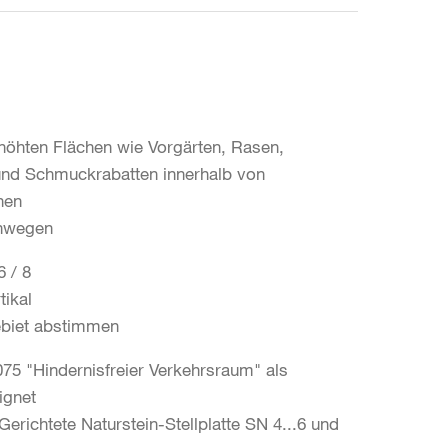
höhten Flächen wie Vorgärten, Rasen,
nd Schmuckrabatten innerhalb von
hen
enwegen
6 / 8
tikal
Gebiet abstimmen
5 "Hindernisfreier Verkehrsraum" als
ignet
richtete Naturstein-Stellplatte SN 4...6 und