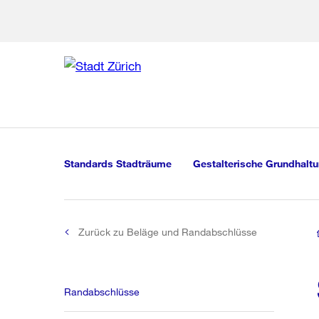
Zur Bereich
Zur Hilfsna
Zu
Zu
Global
Navigation
Standards Stadträume
Gestalterische Grundhalt
Zurück zu Beläge und Randabschlüsse
Randabschlüsse