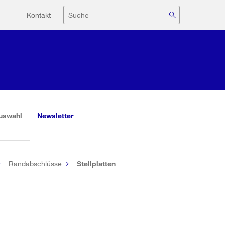
Hilfsnavigation
Suche
Kontakt
(aktiv)
uswahl
Newsletter
Randabschlüsse
Stellplatten