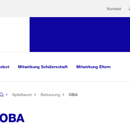
Hilfs
Sprunglink:
Kontakt
Navigation
sauswahl
vigation
m Inhalt
r Suche
gebot
Mitwirkung Schülerschaft
Mitwirkung Eltern
Apfelbaum
Betreuung
OBA
[no
title]
OBA