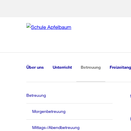
Zur Bereich
Zur Hilfsna
Zu
Zu
Global
Navigation
(aktiv)
Über uns
Unterricht
Betreuung
Freizeitan
Betreuung
Morgenbetreuung
Mittags-/Abendbetreuung