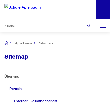
N
S
Zur Bereichsauswahl
Zur Hilfsnavigation
Zum Inhalt
Zur Suche
Suche
Global
Navigation
Apfelbaum
Sitemap
[no
title]
Sitemap
Über uns
Portrait
Externer Evaluationsbericht