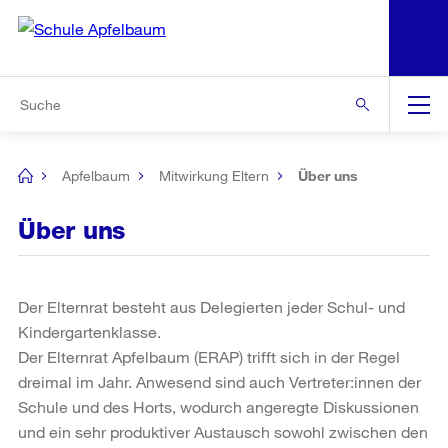
N
S
Zur Bereichsauswahl
Zur Hilfsnavigation
Zum Inhalt
Zur Suche
Suche
Global
Navigation
Apfelbaum
Mitwirkung Eltern
Über uns
[no
title]
Über uns
Der Elternrat besteht aus Delegierten jeder Schul- und
Kindergartenklasse.
Der Elternrat Apfelbaum (ERAP) trifft sich in der Regel
dreimal im Jahr. Anwesend sind auch Vertreter:innen der
Schule und des Horts, wodurch angeregte Diskussionen
und ein sehr produktiver Austausch sowohl zwischen den