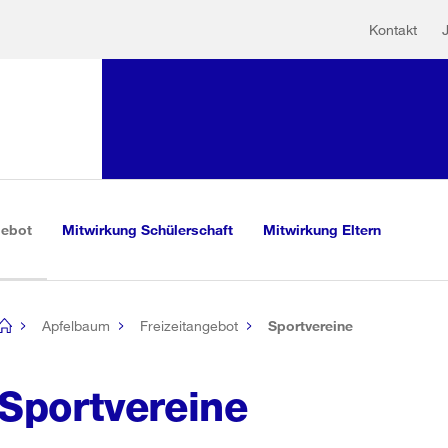
Hilfs
Sprunglink:
Kontakt
Navigation
sauswahl
vigation
m Inhalt
r Suche
(aktiv)
gebot
Mitwirkung Schülerschaft
Mitwirkung Eltern
Apfelbaum
Freizeitangebot
Sportvereine
[no
title]
Sportvereine