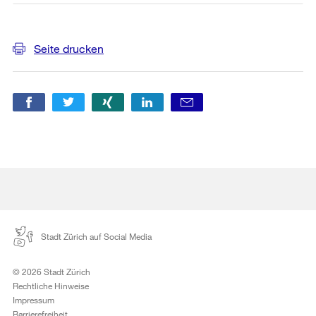
Weitere
Seite drucken
Informationen
Stadt Zürich auf Social Media
© 2026 Stadt Zürich
Rechtliche Hinweise
Impressum
Barrierefreiheit