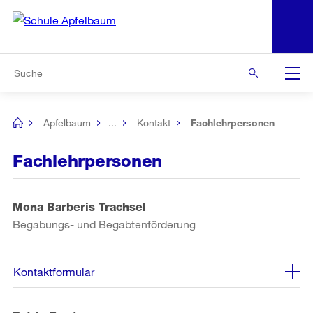
N
S
Zur Bereichsauswahl
Zur Hilfsnavigation
Zum Inhalt
Zur Suche
Suche
Global
Navigation
Apfelbaum
...
Kontakt
Fachlehrpersonen
[no
title]
Fachlehrpersonen
Mona Barberis Trachsel
Begabungs- und Begabtenförderung
Kontaktformular