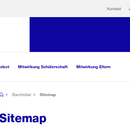
Hilfs
Sprunglink:
Kontakt
Navigation
sauswahl
vigation
m Inhalt
r Suche
gebot
Mitwirkung Schülerschaft
Mitwirkung Eltern
Bachtobel
Sitemap
[no
title]
Sitemap