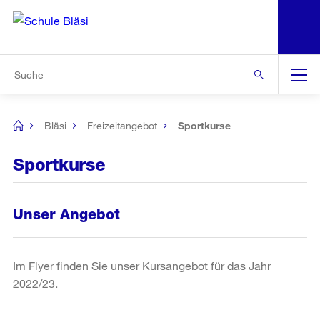
N
S
Zu den weiteren Informationen
Zur Bereichsauswahl
Zur Hilfsnavigation
Zum Inhalt
Zur Suche
Suche
Global
Navigation
Bläsi
Freizeitangebot
Sportkurse
[no
title]
Sportkurse
Unser Angebot
Im Flyer finden Sie unser Kursangebot für das Jahr
2022/23.