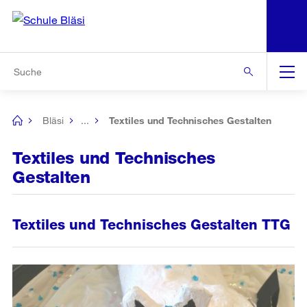
N
S
Zur Bereichsauswahl
Zur Hilfsnavigation
Zum Inhalt
Zur Suche
Suche
Global
Navigation
Bläsi
...
Textiles und Technisches Gestalten
[no
title]
Textiles und Technisches
Gestalten
Textiles und Technisches Gestalten TTG