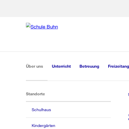
Zur Bereich
Zur Hilfsna
Zu
Zu
Global
Navigation
(aktiv)
Über uns
Unterricht
Betreuung
Freizeitan
(aktiv)
Standorte
Schulhaus
Kindergärten