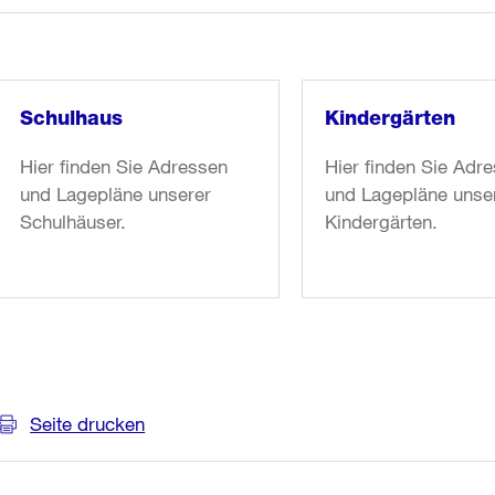
Schulhaus
Kindergärten
Hier finden Sie Adressen
Hier finden Sie Adr
und Lagepläne unserer
und Lagepläne unse
Schulhäuser.
Kindergärten.
weiter
weiter
lesen
lesen
in
in
«Schulhaus»
«Kindergärten»
Weitere
Informationen
Seite drucken