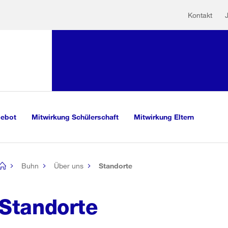
Hilfs
Sprunglink:
Kontakt
Navigation
sauswahl
vigation
m Inhalt
r Suche
gebot
Mitwirkung Schülerschaft
Mitwirkung Eltern
Buhn
Über uns
Standorte
[no
title]
Standorte