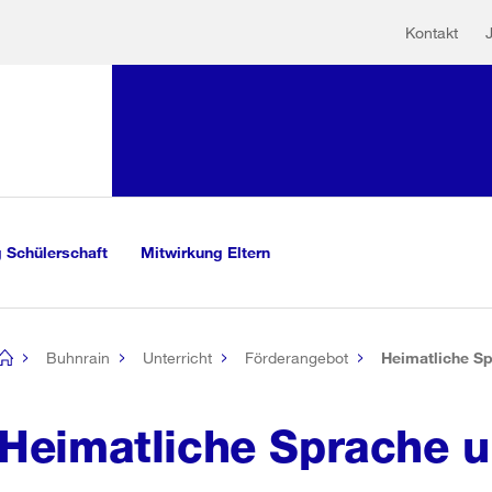
Hilfs
Sprunglink:
Kontakt
Navigation
mationen
sauswahl
vigation
m Inhalt
r Suche
 Schülerschaft
Mitwirkung Eltern
Buhnrain
Unterricht
Förderangebot
Heimatliche Sp
[no
title]
Heimatliche Sprache u