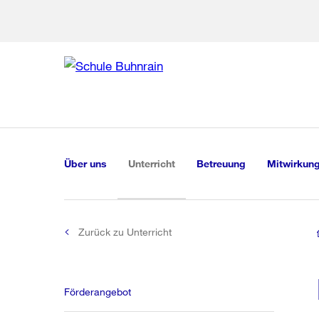
Zu den weiteren Infor
Zur Bereich
Zur Hilfsna
Zu
Zu
Global
Navigation
(aktiv)
Über uns
Unterricht
Betreuung
Mitwirkung
Zurück zu Unterricht
Förderangebot