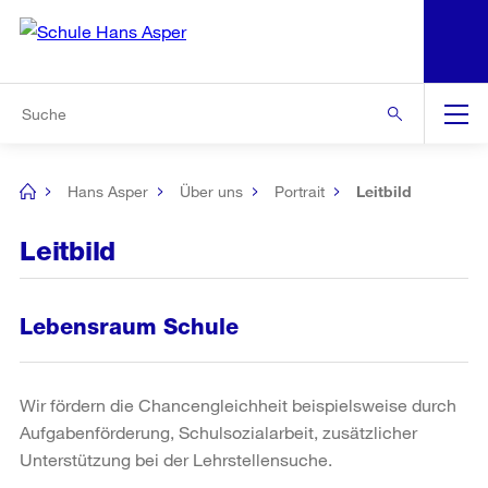
N
S
Zur Bereichsauswahl
Zur Hilfsnavigation
Zum Inhalt
Zur Suche
Suche
Global
Navigation
Hans Asper
Über uns
Portrait
Leitbild
[no
title]
Leitbild
Lebensraum Schule
Wir fördern die Chancengleichheit beispielsweise durch
Aufgabenförderung, Schulsozialarbeit, zusätzlicher
Unterstützung bei der Lehrstellensuche.