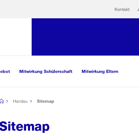
Hilfs
Sprunglink:
Kontakt
Navigation
sauswahl
vigation
m Inhalt
r Suche
gebot
Mitwirkung Schülerschaft
Mitwirkung Eltern
Hardau
Sitemap
[no
title]
Sitemap