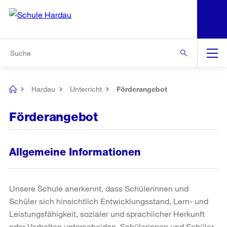
N
S
Zu den weiteren Informationen
Zur Bereichsauswahl
Zur Hilfsnavigation
Zum Inhalt
Zur Suche
Suche
Global
Navigation
Hardau
Unterricht
Förderangebot
[no
title]
Förderangebot
Allgemeine Informationen
Unsere Schule anerkennt, dass Schülerinnen und
Schüler sich hinsichtlich Entwicklungsstand, Lern- und
Leistungsfähigkeit, sozialer und sprachlicher Herkunft
oder Verhalten unterscheiden. Schülerinnen und Schüler