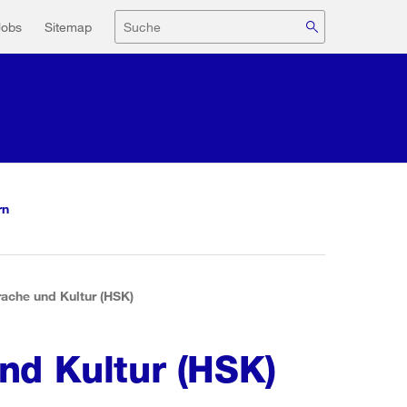
navigation
Suche
Jobs
Sitemap
rn
ache und Kultur (HSK)
nd Kultur (HSK)