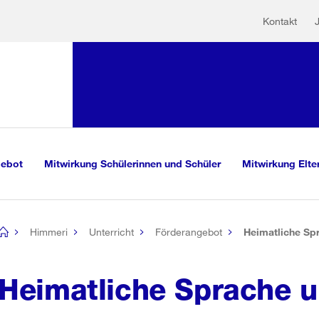
Hilfs
Sprunglink:
Kontakt
Navigation
sauswahl
vigation
m Inhalt
r Suche
gebot
Mitwirkung Schülerinnen und Schüler
Mitwirkung Elte
Himmeri
Unterricht
Förderangebot
Heimatliche Spr
[no
title]
Heimatliche Sprache u