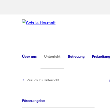
Zur Bereich
Zur Hilfsna
Zu
Zu
Global
Navigation
(aktiv)
Über uns
Unterricht
Betreuung
Freizeitan
Zurück zu Unterricht
Förderangebot